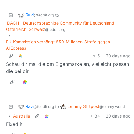
Ravi
to
@feddit.org
DACH - Deutschsprachige Community für Deutschland,
Österreich, Schweiz
@feddit.org
•
EU-Kommission verhängt 550-Millionen-Strafe gegen
AliExpress
5
·
20 days ago
Schau dir mal die dm Eigenmarke an, vielleicht passen
die bei dir
Ravi
Lemmy Shitpost
to
@feddit.org
@lemmy.world
•
Australia
34
·
20 days ago
Fixed it