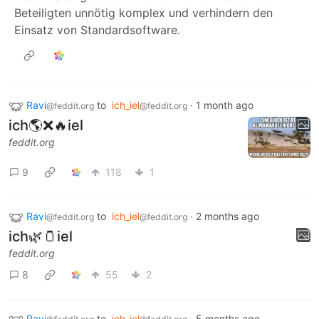
Beteiligten unnötig komplex und verhindern den
Einsatz von Standardsoftware.
Ravi
to
ich_iel
·
1 month ago
@feddit.org
@feddit.org
ich🌎❌🔥iel
feddit.org
9
118
1
Ravi
to
ich_iel
·
2 months ago
@feddit.org
@feddit.org
ich🌿🫙iel
feddit.org
8
55
2
Ravi
to
ich_iel
·
5 months ago