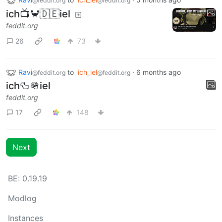
@feddit.org
@feddit.org
ich📺🦀🇩🇪iel
feddit.org
26
73
Ravi
to
ich_iel
·
6 months ago
@feddit.org
@feddit.org
ich🦆🪖iel
feddit.org
17
148
Next
BE: 0.19.19
Modlog
Instances