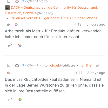
Ravi
to
@feddit.org
DACH - Deutschsprachige Community für Deutschland,
Österreich, Schweiz
@feddit.org
•
Italien als Vorbild: Dulger pocht auf 48-Stunden-Woche
13
·
5 hours ago
Arbeitszeit als Metrik für Produktivität zu verwenden
halte ich immer noch für sehr interessant.
Ravi
to
ich_iel
•
ich🍖iel
@feddit.org
@feddit.org
17
·
3 days ago
Das muss KI/Lichtbildeinkaufsladen sein. Niemand ist
in der Lage Berner Würstchen zu grillen ohne, dass sie
sich in ihre Bestandteile auflösen.