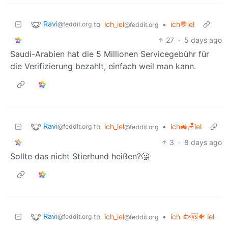
Ravi
to
ich_iel
•
ich💬iel
@feddit.org
@feddit.org
27
·
5 days ago
Saudi-Arabien hat die 5 Millionen Servicegebühr für
die Verifizierung bezahlt, einfach weil man kann.
Ravi
to
ich_iel
•
ich🚜🪑iel
@feddit.org
@feddit.org
3
·
8 days ago
Sollte das nicht Stierhund heißen?🤔
Ravi
to
ich_iel
•
ich 🐟🆚🐠 iel
@feddit.org
@feddit.org