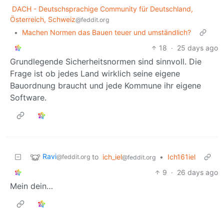
DACH - Deutschsprachige Community für Deutschland,
Österreich, Schweiz
@feddit.org
•
Machen Normen das Bauen teuer und umständlich?
18
·
25 days ago
Grundlegende Sicherheitsnormen sind sinnvoll. Die
Frage ist ob jedes Land wirklich seine eigene
Bauordnung braucht und jede Kommune ihr eigene
Software.
Ravi
to
ich_iel
•
Ich161iel
@feddit.org
@feddit.org
9
·
26 days ago
Mein dein…