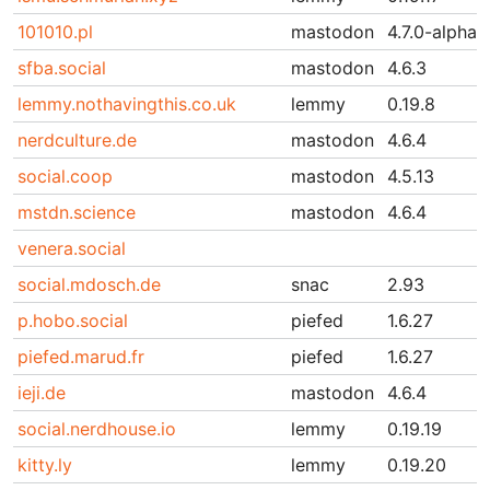
101010.pl
mastodon
4.7.0-alpha.
sfba.social
mastodon
4.6.3
lemmy.nothavingthis.co.uk
lemmy
0.19.8
nerdculture.de
mastodon
4.6.4
social.coop
mastodon
4.5.13
mstdn.science
mastodon
4.6.4
venera.social
social.mdosch.de
snac
2.93
p.hobo.social
piefed
1.6.27
piefed.marud.fr
piefed
1.6.27
ieji.de
mastodon
4.6.4
social.nerdhouse.io
lemmy
0.19.19
kitty.ly
lemmy
0.19.20