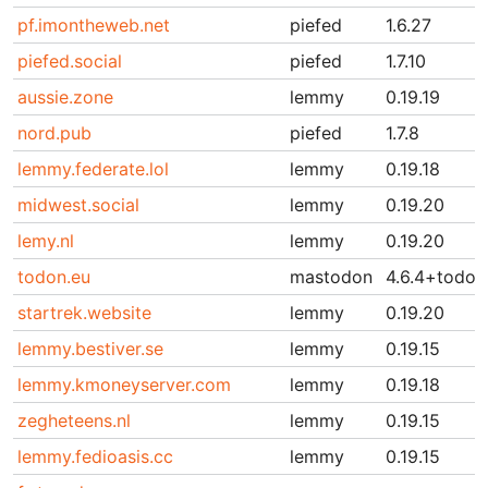
pf.imontheweb.net
piefed
1.6.27
piefed.social
piefed
1.7.10
aussie.zone
lemmy
0.19.19
nord.pub
piefed
1.7.8
lemmy.federate.lol
lemmy
0.19.18
midwest.social
lemmy
0.19.20
lemy.nl
lemmy
0.19.20
todon.eu
mastodon
4.6.4+todon
startrek.website
lemmy
0.19.20
lemmy.bestiver.se
lemmy
0.19.15
lemmy.kmoneyserver.com
lemmy
0.19.18
zegheteens.nl
lemmy
0.19.15
lemmy.fedioasis.cc
lemmy
0.19.15