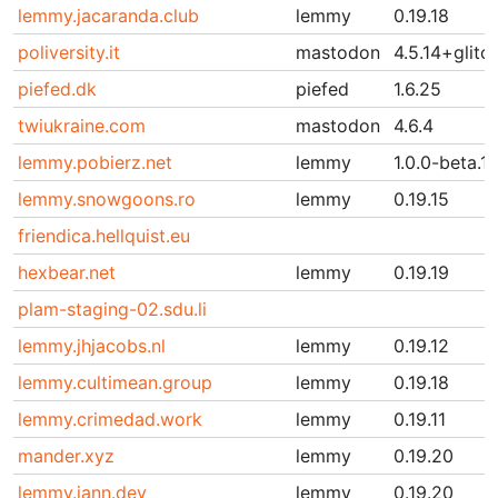
lemmy.jacaranda.club
lemmy
0.19.18
poliversity.it
mastodon
4.5.14+glitc
piefed.dk
piefed
1.6.25
twiukraine.com
mastodon
4.6.4
lemmy.pobierz.net
lemmy
1.0.0-beta.
lemmy.snowgoons.ro
lemmy
0.19.15
friendica.hellquist.eu
hexbear.net
lemmy
0.19.19
plam-staging-02.sdu.li
lemmy.jhjacobs.nl
lemmy
0.19.12
lemmy.cultimean.group
lemmy
0.19.18
lemmy.crimedad.work
lemmy
0.19.11
mander.xyz
lemmy
0.19.20
lemmy.jann.dev
lemmy
0.19.20