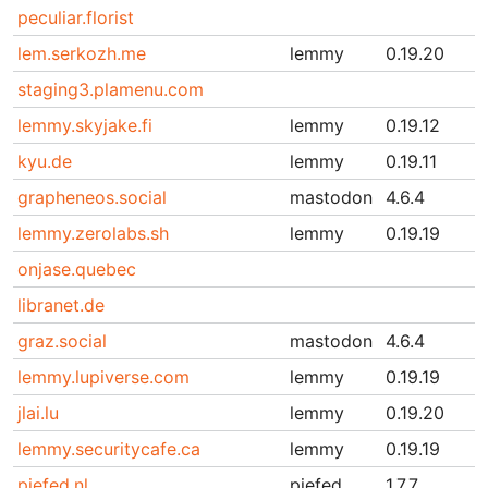
peculiar.florist
lem.serkozh.me
lemmy
0.19.20
staging3.plamenu.com
lemmy.skyjake.fi
lemmy
0.19.12
kyu.de
lemmy
0.19.11
grapheneos.social
mastodon
4.6.4
lemmy.zerolabs.sh
lemmy
0.19.19
onjase.quebec
libranet.de
graz.social
mastodon
4.6.4
lemmy.lupiverse.com
lemmy
0.19.19
jlai.lu
lemmy
0.19.20
lemmy.securitycafe.ca
lemmy
0.19.19
piefed.nl
piefed
1.7.7