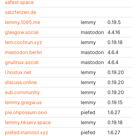
safest.space
satzfetzen.de
lemmy.1095.me
lemmy
0.19.5
glasgow.social
mastodon
4.4.16
lem.cochrun.xyz
lemmy
0.19.18
mastodon.berlin
mastodon
4.6.4
gnulinux.social
mastodon
4.6.4
l.hostux.net
lemmy
0.19.20
discuss.online
lemmy
0.19.20
sub.community
lemmy
0.19.20
lemmy.gregw.us
lemmy
0.19.15
pie.ohpossum.ooo
piefed
1.6.27
lemmy.hkserv.space
lemmy
0.19.18
piefed.manolol.xyz
piefed
1.6.27