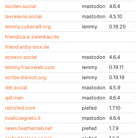
norden.social
mastodon
4.6.4
lavraievie.social
mastodon
4.5.10
lemmy.cyberia9.org
lemmy
0.19.20
friendica.a-zwenkau.de
friend.enby-box.de
ecoevo.social
mastodon
4.6.4
lemmy.fraxoweb.com
lemmy
0.19.11
scribe.disroot.org
lemmy
0.19.19
det.social
mastodon
4.5.9
qaf.men
mastodon
4.6.4
retrofed.com
piefed
1.7.10
livellosegreto.it
mastodon
4.6.4
news.heathenlab.net
piefed
1.7.9