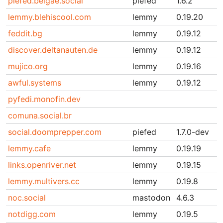
piefed.belgae.social
piefed
1.6.2
lemmy.blehiscool.com
lemmy
0.19.20
feddit.bg
lemmy
0.19.12
discover.deltanauten.de
lemmy
0.19.12
mujico.org
lemmy
0.19.16
awful.systems
lemmy
0.19.12
pyfedi.monofin.dev
comuna.social.br
social.doomprepper.com
piefed
1.7.0-dev
lemmy.cafe
lemmy
0.19.19
links.openriver.net
lemmy
0.19.15
lemmy.multivers.cc
lemmy
0.19.8
noc.social
mastodon
4.6.3
notdigg.com
lemmy
0.19.5