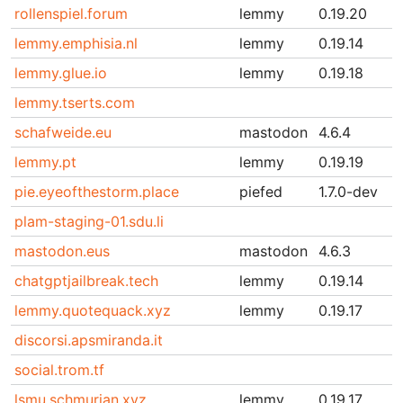
rollenspiel.forum
lemmy
0.19.20
lemmy.emphisia.nl
lemmy
0.19.14
lemmy.glue.io
lemmy
0.19.18
lemmy.tserts.com
schafweide.eu
mastodon
4.6.4
lemmy.pt
lemmy
0.19.19
pie.eyeofthestorm.place
piefed
1.7.0-dev
plam-staging-01.sdu.li
mastodon.eus
mastodon
4.6.3
chatgptjailbreak.tech
lemmy
0.19.14
lemmy.quotequack.xyz
lemmy
0.19.17
discorsi.apsmiranda.it
social.trom.tf
lsmu.schmurian.xyz
lemmy
0.19.17