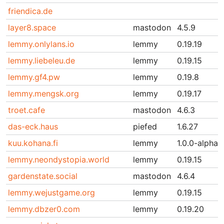
friendica.de
layer8.space
mastodon
4.5.9
lemmy.onlylans.io
lemmy
0.19.19
lemmy.liebeleu.de
lemmy
0.19.15
lemmy.gf4.pw
lemmy
0.19.8
lemmy.mengsk.org
lemmy
0.19.17
troet.cafe
mastodon
4.6.3
das-eck.haus
piefed
1.6.27
kuu.kohana.fi
lemmy
1.0.0-alpha.
lemmy.neondystopia.world
lemmy
0.19.15
gardenstate.social
mastodon
4.6.4
lemmy.wejustgame.org
lemmy
0.19.15
lemmy.dbzer0.com
lemmy
0.19.20