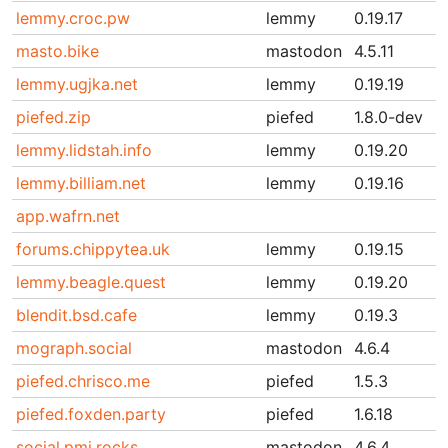
lemmy.croc.pw
lemmy
0.19.17
masto.bike
mastodon
4.5.11
lemmy.ugjka.net
lemmy
0.19.19
piefed.zip
piefed
1.8.0-dev
lemmy.lidstah.info
lemmy
0.19.20
lemmy.billiam.net
lemmy
0.19.16
app.wafrn.net
forums.chippytea.uk
lemmy
0.19.15
lemmy.beagle.quest
lemmy
0.19.20
blendit.bsd.cafe
lemmy
0.19.3
mograph.social
mastodon
4.6.4
piefed.chrisco.me
piefed
1.5.3
piefed.foxden.party
piefed
1.6.18
social.pmj.rocks
mastodon
4.6.4