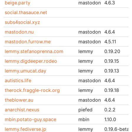
beige.party
mastodon
4.6.3
social.thasauce.net
subs4social.xyz
mastodon.nu
mastodon
4.6.4
mastodon.furrow.me
mastodon
4.5.11
lemmy.stefanoprenna.com
lemmy
0.19.20
lemmy.digdeeper.rodeo
lemmy
0.19.15
lemmy.umucat.day
lemmy
0.19.13
autistics.life
mastodon
4.6.4
therock.fraggle-rock.org
lemmy
0.19.18
theblower.au
mastodon
4.6.4
anarchist.nexus
piefed
0.2.2
mbin.potato-guy.space
mbin
1.10.0
lemmy.fediverse.jp
lemmy
0.19.6-beta.