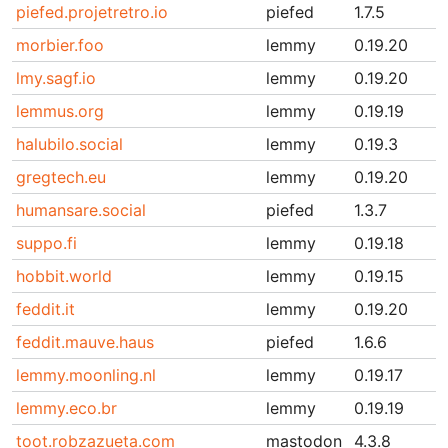
piefed.projetretro.io
piefed
1.7.5
morbier.foo
lemmy
0.19.20
lmy.sagf.io
lemmy
0.19.20
lemmus.org
lemmy
0.19.19
halubilo.social
lemmy
0.19.3
gregtech.eu
lemmy
0.19.20
humansare.social
piefed
1.3.7
suppo.fi
lemmy
0.19.18
hobbit.world
lemmy
0.19.15
feddit.it
lemmy
0.19.20
feddit.mauve.haus
piefed
1.6.6
lemmy.moonling.nl
lemmy
0.19.17
lemmy.eco.br
lemmy
0.19.19
toot.robzazueta.com
mastodon
4.3.8