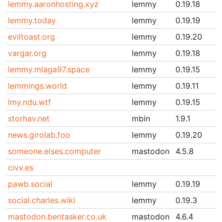
lemmy.aaronhosting.xyz
lemmy
0.19.18
lemmy.today
lemmy
0.19.19
eviltoast.org
lemmy
0.19.20
vargar.org
lemmy
0.19.18
lemmy.mlaga97.space
lemmy
0.19.15
lemmings.world
lemmy
0.19.11
lmy.ndu.wtf
lemmy
0.19.15
storhav.net
mbin
1.9.1
news.girolab.foo
lemmy
0.19.20
someone.elses.computer
mastodon
4.5.8
civv.es
pawb.social
lemmy
0.19.19
social.charles.wiki
lemmy
0.19.3
mastodon.bentasker.co.uk
mastodon
4.6.4