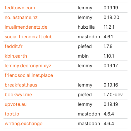
feditown.com
lemmy
0.19.19
no.lastname.nz
lemmy
0.19.20
im.allmendenetz.de
hubzilla
11.2.1
social.friendcraft.club
mastodon
4.6.1
feddit.fr
piefed
1.7.8
kbin.earth
mbin
1.10.1
lemmy.decronym.xyz
lemmy
0.19.17
friendsocial.inet.place
breakfast.haus
lemmy
0.19.16
bookwyr.me
piefed
1.7.0-dev
upvote.au
lemmy
0.19.19
toot.io
mastodon
4.6.4
writing.exchange
mastodon
4.6.4