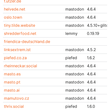
f.utzer.de
helvede.net
mastodon
4.6.4
oslo.town
mastodon
4.6.4
tiny.tilde.website
mastodon
4.5.10+glitc
shredderfood.net
lemmy
0.19.19
friendica-deutschland.de
linksextrem.ist
mastodon
4.5.2
piefed.co.za
piefed
1.6.2
rheinneckar.social
mastodon
4.6.4
masto.es
mastodon
4.6.4
masto.pt
mastodon
4.6.4
masto.ai
mastodon
4.6.4
mamutovo.cz
mastodon
4.6.4
thriv.social
piefed
1.6.0