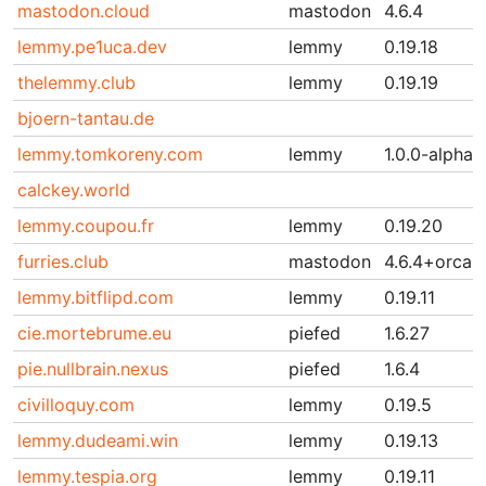
mastodon.cloud
mastodon
4.6.4
lemmy.pe1uca.dev
lemmy
0.19.18
thelemmy.club
lemmy
0.19.19
bjoern-tantau.de
lemmy.tomkoreny.com
lemmy
1.0.0-alpha.
calckey.world
lemmy.coupou.fr
lemmy
0.19.20
furries.club
mastodon
4.6.4+orcas
lemmy.bitflipd.com
lemmy
0.19.11
cie.mortebrume.eu
piefed
1.6.27
pie.nullbrain.nexus
piefed
1.6.4
civilloquy.com
lemmy
0.19.5
lemmy.dudeami.win
lemmy
0.19.13
lemmy.tespia.org
lemmy
0.19.11