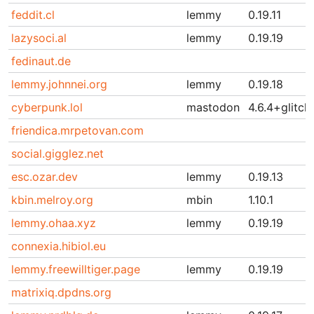
feddit.cl
lemmy
0.19.11
lazysoci.al
lemmy
0.19.19
fedinaut.de
lemmy.johnnei.org
lemmy
0.19.18
cyberpunk.lol
mastodon
4.6.4+glitch
friendica.mrpetovan.com
social.gigglez.net
esc.ozar.dev
lemmy
0.19.13
kbin.melroy.org
mbin
1.10.1
lemmy.ohaa.xyz
lemmy
0.19.19
connexia.hibiol.eu
lemmy.freewilltiger.page
lemmy
0.19.19
matrixiq.dpdns.org