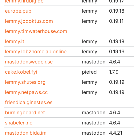
lemmy.nrdblg.de
lemmy
0.19.17
europe.pub
lemmy
0.19.18
lemmy.jodoktus.com
lemmy
0.19.11
lemmy.timwaterhouse.com
lemmy.lt
lemmy
0.19.18
lemmy.lobzhomelab.online
lemmy
0.19.16
mastodonsweden.se
mastodon
4.6.4
cake.kobel.fyi
piefed
1.7.9
lemmy.shutes.org
lemmy
0.19.19
lemmy.netpaws.cc
lemmy
0.19.19
friendica.ginestes.es
burningboard.net
mastodon
4.6.4
snabelen.no
mastodon
4.6.4
mastodon.bida.im
mastodon
4.4.21