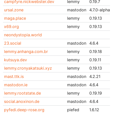
campfyre.nickwebster.dev
lemmy
0.19.7
ursal.zone
mastodon
4.7.0-alpha.
maga.place
lemmy
0.19.13
x69.org
lemmy
0.19.13
neondystopia.world
23.social
mastodon
4.6.4
lemmy.anhanga.com.br
lemmy
0.19.18
kutsuya.dev
lemmy
0.19.11
lemmy.cronyakatsuki.xyz
lemmy
0.19.13
mast.ttk.is
mastodon
4.2.21
mastodon.ie
mastodon
4.6.4
lemmy.rootstate.de
lemmy
0.19.19
social.anoxinon.de
mastodon
4.6.4
pyfedi.deep-rose.org
piefed
1.6.12