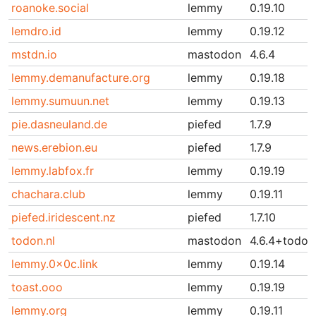
roanoke.social
lemmy
0.19.10
lemdro.id
lemmy
0.19.12
mstdn.io
mastodon
4.6.4
lemmy.demanufacture.org
lemmy
0.19.18
lemmy.sumuun.net
lemmy
0.19.13
pie.dasneuland.de
piefed
1.7.9
news.erebion.eu
piefed
1.7.9
lemmy.labfox.fr
lemmy
0.19.19
chachara.club
lemmy
0.19.11
piefed.iridescent.nz
piefed
1.7.10
todon.nl
mastodon
4.6.4+todon
lemmy.0x0c.link
lemmy
0.19.14
toast.ooo
lemmy
0.19.19
lemmy.org
lemmy
0.19.11