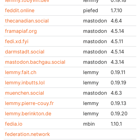
lemmy.tobyvin.dev
lemmy
0.19.18
feddit.online
piefed
1.7.10
thecanadian.social
mastodon
4.6.4
framapiaf.org
mastodon
4.5.14
fedi.xd.fyi
mastodon
4.5.11
darmstadt.social
mastodon
4.5.14
mastodon.bachgau.social
mastodon
4.3.14
lemmy.fait.ch
lemmy
0.19.11
lemmy.inbutts.lol
lemmy
0.19.19
muenchen.social
mastodon
4.6.3
lemmy.pierre-couy.fr
lemmy
0.19.13
lemmy.berinkton.de
lemmy
0.19.20
fedia.io
mbin
1.10.1
federation.network