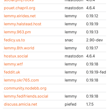
pouet.chapril.org
mastodon
4.6.4
lemmy.eirides.net
lemmy
0.19.12
lemmy.halstead.host
lemmy
0.19.19
lemmy.963.pm
lemmy
0.19.13
fedicy.us.to
snac
2.90-dev
lemmy.8th.world
lemmy
0.19.17
hostux.social
mastodon
4.6.4
lemmy.wtf
lemmy
0.19.18
feddit.uk
lemmy
0.19.19-fedd
lemmy.okr765.com
lemmy
0.19.18
community.nodebb.org
lemmy.fedifriends.social
lemmy
0.19.18
discuss.amicia.net
piefed
1.7.5