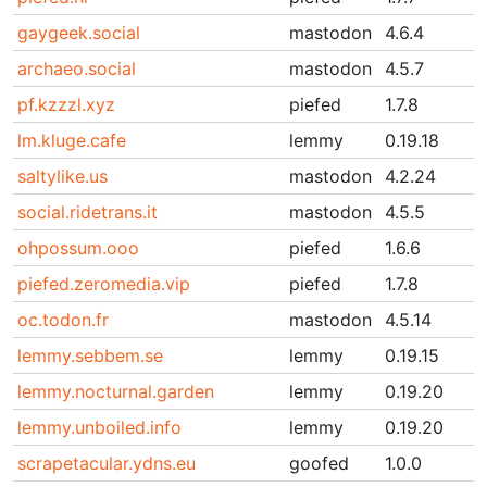
gaygeek.social
mastodon
4.6.4
archaeo.social
mastodon
4.5.7
pf.kzzzl.xyz
piefed
1.7.8
lm.kluge.cafe
lemmy
0.19.18
saltylike.us
mastodon
4.2.24
social.ridetrans.it
mastodon
4.5.5
ohpossum.ooo
piefed
1.6.6
piefed.zeromedia.vip
piefed
1.7.8
oc.todon.fr
mastodon
4.5.14
lemmy.sebbem.se
lemmy
0.19.15
lemmy.nocturnal.garden
lemmy
0.19.20
lemmy.unboiled.info
lemmy
0.19.20
scrapetacular.ydns.eu
goofed
1.0.0