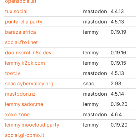
opensocial.at
tux.social
mastodon
4.4.13
puntarella.party
mastodon
4.5.13
baraza.africa
lemmy
0.19.19
social.fbxl.net
doomscroll.n8e.dev
lemmy
0.19.16
lemmy.k2pk.com
lemmy
0.19.15
toot.lv
mastodon
4.5.13
snac.cybervalley.org
snac
2.93
mastodon.nz
mastodon
4.5.14
lemmy.sador.me
lemmy
0.19.20
xoxo.zone
mastodon
4.6.4
lemmy.moocloud.party
lemmy
0.19.20
social.gl-como.it