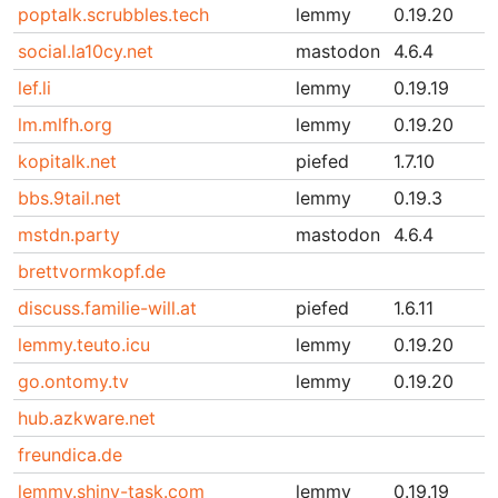
poptalk.scrubbles.tech
lemmy
0.19.20
social.la10cy.net
mastodon
4.6.4
lef.li
lemmy
0.19.19
lm.mlfh.org
lemmy
0.19.20
kopitalk.net
piefed
1.7.10
bbs.9tail.net
lemmy
0.19.3
mstdn.party
mastodon
4.6.4
brettvormkopf.de
discuss.familie-will.at
piefed
1.6.11
lemmy.teuto.icu
lemmy
0.19.20
go.ontomy.tv
lemmy
0.19.20
hub.azkware.net
freundica.de
lemmy.shiny-task.com
lemmy
0.19.19