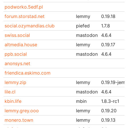
podworko.5edf.pl
forum.storstad.net
lemmy
0.19.18
social.ozymandias.club
piefed
1.7.8
swiss.social
mastodon
4.6.4
altmedia.house
lemmy
0.19.17
ppb.social
mastodon
4.6.4
anonsys.net
friendica.eskimo.com
lemmy.zip
lemmy
0.19.19-jema
lile.cl
mastodon
4.6.4
kbin.life
mbin
1.8.3-rc1
lemmy.grey.ooo
lemmy
0.19.20
monero.town
lemmy
0.19.13