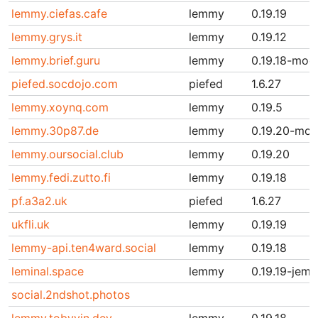
lemmy.ciefas.cafe
lemmy
0.19.19
lemmy.grys.it
lemmy
0.19.12
lemmy.brief.guru
lemmy
0.19.18-modi
piefed.socdojo.com
piefed
1.6.27
lemmy.xoynq.com
lemmy
0.19.5
lemmy.30p87.de
lemmy
0.19.20-mod
lemmy.oursocial.club
lemmy
0.19.20
lemmy.fedi.zutto.fi
lemmy
0.19.18
pf.a3a2.uk
piefed
1.6.27
ukfli.uk
lemmy
0.19.19
lemmy-api.ten4ward.social
lemmy
0.19.18
leminal.space
lemmy
0.19.19-jema
social.2ndshot.photos