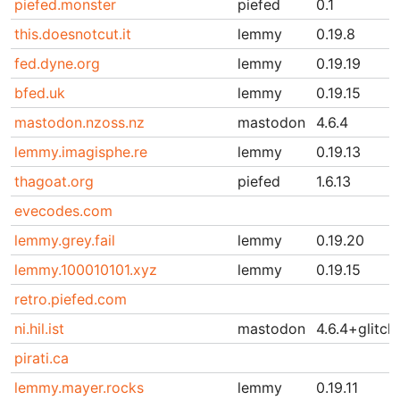
piefed.monster
piefed
0.1
this.doesnotcut.it
lemmy
0.19.8
fed.dyne.org
lemmy
0.19.19
bfed.uk
lemmy
0.19.15
mastodon.nzoss.nz
mastodon
4.6.4
lemmy.imagisphe.re
lemmy
0.19.13
thagoat.org
piefed
1.6.13
evecodes.com
lemmy.grey.fail
lemmy
0.19.20
lemmy.100010101.xyz
lemmy
0.19.15
retro.piefed.com
ni.hil.ist
mastodon
4.6.4+glitch
pirati.ca
lemmy.mayer.rocks
lemmy
0.19.11