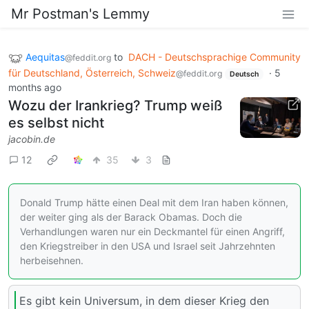
Mr Postman's Lemmy
Aequitas
to
DACH - Deutschsprachige Community
@feddit.org
für Deutschland, Österreich, Schweiz
·
5
@feddit.org
Deutsch
months ago
Wozu der Irankrieg? Trump weiß
es selbst nicht
jacobin.de
12
35
3
Donald Trump hätte einen Deal mit dem Iran haben können,
der weiter ging als der Barack Obamas. Doch die
Verhandlungen waren nur ein Deckmantel für einen Angriff,
den Kriegstreiber in den USA und Israel seit Jahrzehnten
herbeisehnen.
Es gibt kein Universum, in dem dieser Krieg den