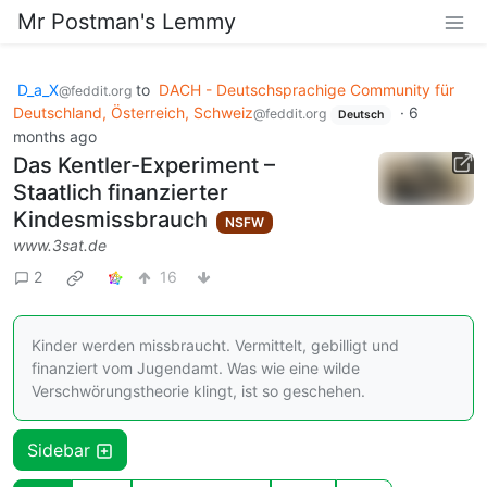
Mr Postman's Lemmy
D_a_X
to
DACH - Deutschsprachige Community für
@feddit.org
Deutschland, Österreich, Schweiz
·
6
@feddit.org
Deutsch
months ago
Das Kentler-Experiment –
Staatlich finanzierter
Kindesmissbrauch
NSFW
www.3sat.de
2
16
Kinder werden missbraucht. Vermittelt, gebilligt und
finanziert vom Jugendamt. Was wie eine wilde
Verschwörungstheorie klingt, ist so geschehen.
Sidebar