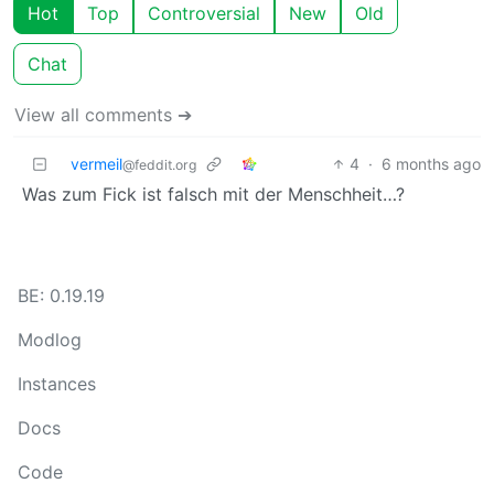
Hot
Top
Controversial
New
Old
Chat
View all comments ➔
vermeil
4
·
6 months ago
@feddit.org
Was zum Fick ist falsch mit der Menschheit…?
BE: 0.19.19
Modlog
Instances
Docs
Code